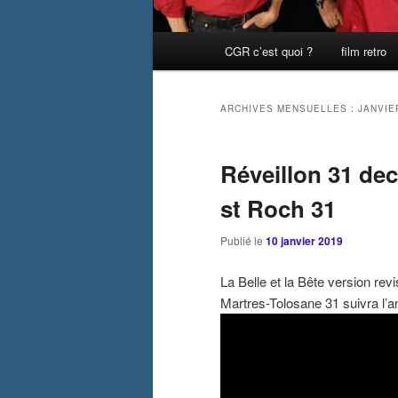
Menu
CGR c’est quoi ?
film retro
principal
ARCHIVES MENSUELLES :
JANVIE
Réveillon 31 de
st Roch 31
Publié le
10 janvier 2019
La Belle et la Bête version rev
Martres-Tolosane 31 suivra l’a