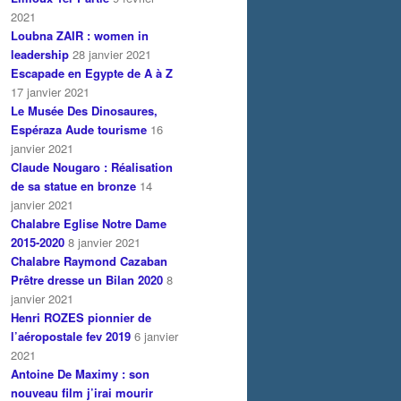
2021
Loubna ZAIR : women in
leadership
28 janvier 2021
Escapade en Egypte de A à Z
17 janvier 2021
Le Musée Des Dinosaures,
Espéraza Aude tourisme
16
janvier 2021
Claude Nougaro : Réalisation
de sa statue en bronze
14
janvier 2021
Chalabre Eglise Notre Dame
2015-2020
8 janvier 2021
Chalabre Raymond Cazaban
Prêtre dresse un Bilan 2020
8
janvier 2021
Henri ROZES pionnier de
l’aéropostale fev 2019
6 janvier
2021
Antoine De Maximy : son
nouveau film j’irai mourir