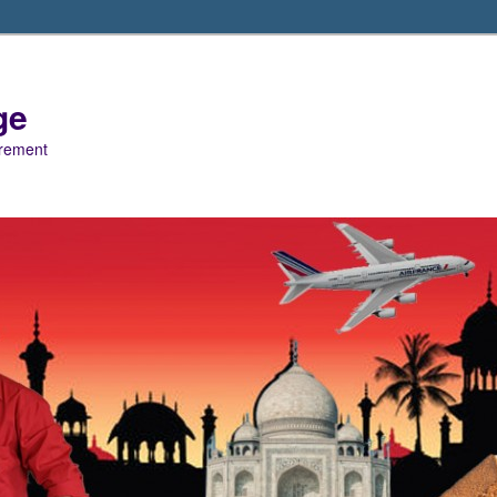
ge
trement