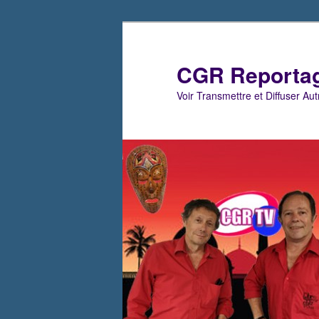
Aller
Aller
au
au
contenu
contenu
CGR Reporta
principal
secondaire
Voir Transmettre et Diffuser Au