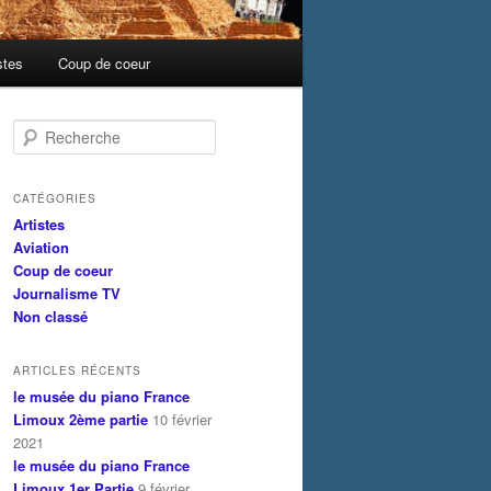
stes
Coup de coeur
R
e
c
h
CATÉGORIES
e
Artistes
r
Aviation
c
Coup de coeur
h
Journalisme TV
e
Non classé
ARTICLES RÉCENTS
le musée du piano France
Limoux 2ème partie
10 février
2021
le musée du piano France
Limoux 1er Partie
9 février